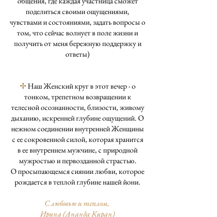
общения, где каждая участница сможет
поделиться своими ощущениями,
чувствами и состояниями, задать вопросы о
том, что сейчас волнует в поле жизни и
получить от меня бережную поддержку и
ответы)
✢
Наш Женский круг в этот вечер - о
тонком, трепетном возвращении к
телесной осознанности, близости, живому
дыханию, искренней глубине ощущений. О
нежном соединении внутренней Женщины
с ее сокровенной силой, которая хранится
в ее внутреннем мужчине, с природной
мужростью и первозданной страстью.
О просыпающемся сиянии любви, которое
рождается в теплой глубине нашей йони.
С любовью и теплом,
Ирина (Ананда Киран)