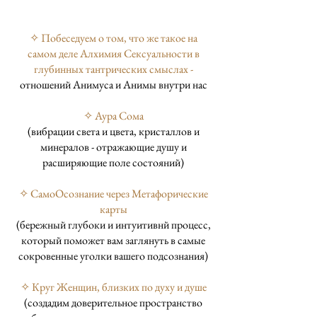
✧
Побеседуем о том, что же такое на
самом деле Алхимия Сексуальности в
глубинных тантрических смыслах -
отношений Анимуса и Анимы внутри нас
✧
Аура Сома
(вибрации света и цвета, кристаллов и
минералов - отражающие душу и
расширяющие поле состояний)
✧ СамоОсознание через Метафорические
карты
(бережный глубоки и интуитивнй процесс,
который поможет вам заглянуть в самые
сокровенные уголки вашего подсознания)​
✧ Круг Женщин, близких по духу и душе
(создадим доверительное пространство