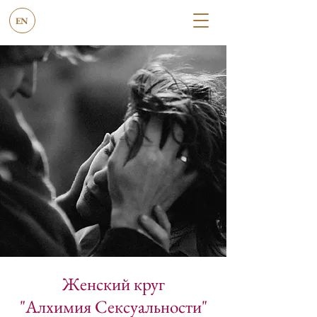
EN
Женский круг
"Алхимия Сексуальности"