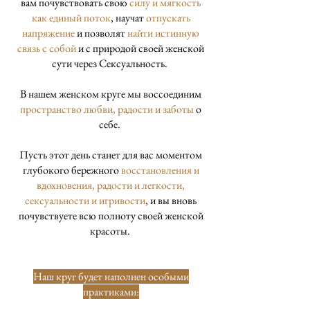
вам почувствовать свою
силу и мягкость
как единый поток
, научат
отпускать
напряжение
и позволят
найти истинную
связь с собой
и с природой своей женской
сути через Сексуальность.
В нашем женском круге мы воссоединим
пространство любви, рад
ости и заботы
о
себе.
Пусть этот день станет для вас моментом
глубокого бережного
восстановления и
вдохновения, радости и легкости,
сексуальности и игривости
, и вы вновь
почувствуете всю полноту своей женской
красоты.
Наш круг будет наполнен особыми
практиками: