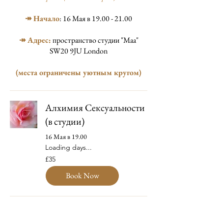
↠ Начало
: 16 Мая в
19.00 - 21.00
↠
Адрес:
пространство студии "Маа"
SW20 9JU London
(места ограничены уютным кругом)
Алхимия Сексуальности
(в студии)
16 Мая в 19.00
Loading days...
35
£35
British
pounds
Book Now