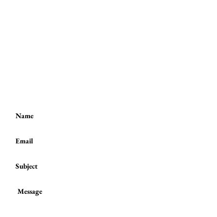
Contact me:
(to book a session or a class)
:
Tel / WhatsApp :
(+44)
7801 278 397
or