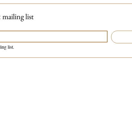
mailing list
ing list.
Contact me:
(to book a session or a class)
Tel / WhatsApp :
(+44) 7801 278 397
or
from the