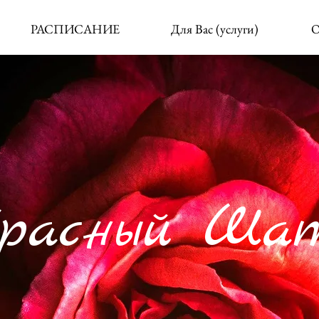
РАСПИСАНИЕ
Для Вас (услуги)
О
расный Ша