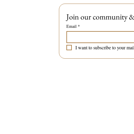
Join our community & 
Email
*
I want to subscribe to your mail
Garden studio "Maa"
Springfield Avenue
London
SW20 9JU
The entrance to the studio is 