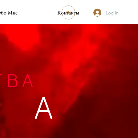
бо Мне
Контакты
EN
Log In
ТВА
К А