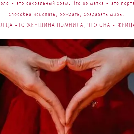
ело - это сакральный храм. Что ее матка - это порт
способна исцелять, рождать, создавать миры.
ОГДА -ТО ЖЕНЩИНА ПОМНИЛА, ЧТО ОНА - ЖРИЦ