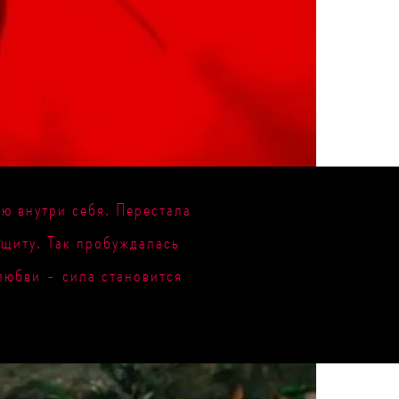
лю внутри себя. Перестала
ащиту. Так пробуждалась
любви - сила становится