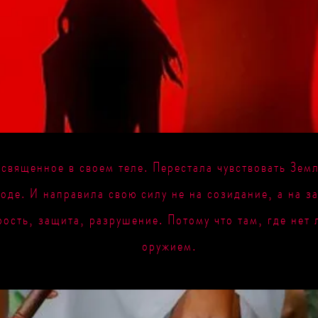
 священное в своем теле. Перестала чувствовать Зем
оде. И направила свою силу не на созидание, а на з
рость, защита, разрушение. Потому что там, где нет 
оружием.