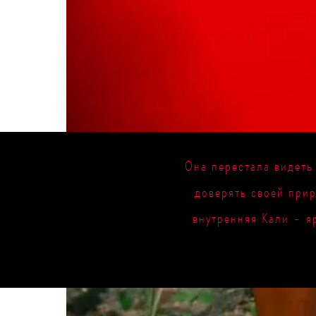
Она перестала видеть
доверять своей прир
внутренняя Кали - я