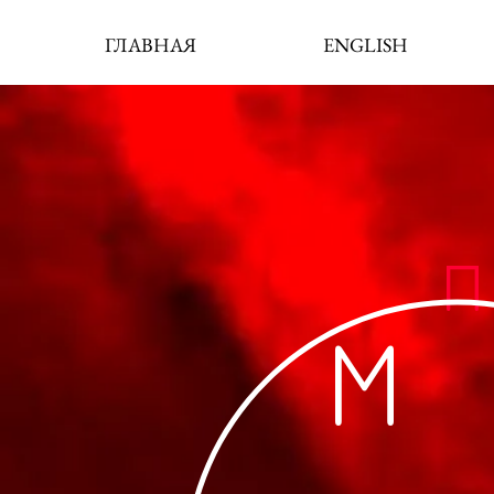
ГЛАВНАЯ
ENGLISH
П
М