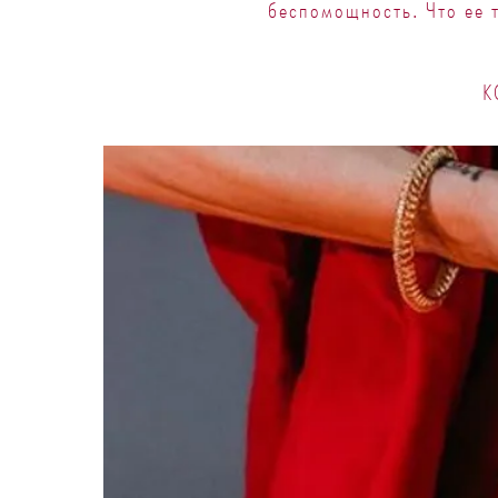
беспомощность. Что ее т
К