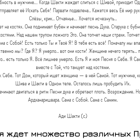
бность в мужчине… Когда Шакти жаждет слиться с Шивой, приходит Оди
тправляет её Искать Себя! Парвати подавлена.. Кажется весь Её мир рух
Слёзы, крик.. Отчаянье… Хочется исчезнуть..
ует на костях. Она поднимает бубен и начинает песнь Духа. Старуха с буб
костями. Над нашем трупом ложного Эго. Она топчет наши страхи. Топче
ама с Собой! Есть только Ты и Твоё Я! В тебе есть всё! Поначалу мы впа
бственно мы? Где Я? Я умерло.. вот они кости! Женщине нечего терять.. 
.. есть только Я. Всё лишнее умерло. Есть Я и моя Песня о Себе. Я С
вместе с Той, что танцует над костями.
к Себе. Тот Дом, который ищет женщина — в ней Самой. Тот мужчина, к
Шива и Шакти в Одном теле. Осталось лишь пробудить Их.
ачинают двигаться в ритм Песни духа и обретают плоть. Возрождение. Н
Ардханаришвара. Сама с Собой. Сама с Самим.
Ади Шакти (с)
я ждет множество различных П