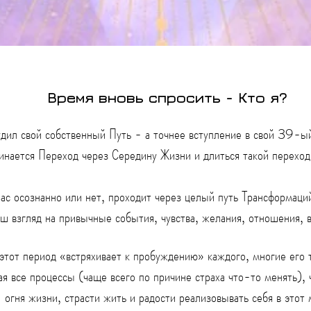
Время вновь спросить - Кто я?
удил свой собственный Путь - а точнее вступление в свой 39-ый
инается Переход через Середину Жизни и длиться такой переход
нас осознанно или нет, проходит через целый путь Трансформац
ш взгляд на привычные события, чувства, желания, отношения,
 этот период «встряхивает к пробуждению» каждого, многие его т
я все процессы (чаще всего по причине страха что-то менять), 
огня жизни, страсти жить и радости реализовывать себя в этот 