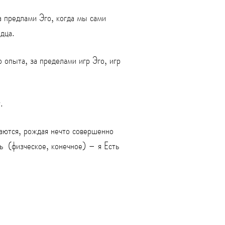
а предлами Эго, когда мы сами
дца.
опыта, за пределами игр Эго, игр
.
аются, рождая нечто совершенно
ь (физческое, конечное) – я Есть