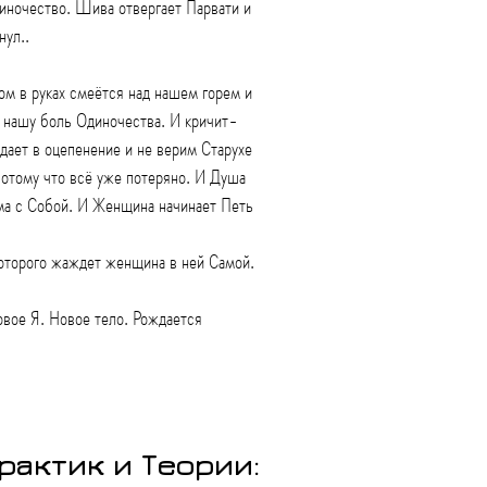
ночество. Шива отвергает Парвати и
нул..
ном в руках смеётся над нашем горем и
т нашу боль Одиночества. И кричит-
дает в оцепенение и не верим Старухе
потому что всё уже потеряно. И Душа
ама с Собой. И Женщина начинает Петь
оторого жаждет женщина в ней Самой.
овое Я. Новое тело. Рождается
рактик и Теории: