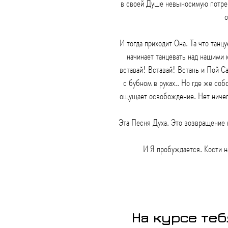
в своей Душе невыносимую потре
о
И тогда приходит Она. Та что танц
начинает танцевать над нашими 
вставай! Вставай! Встань и Пой С
с бубном в руках.. Но где же со
ощущает освобождение. Нет ничего
Эта Песня Духа. Это возвращение 
И Я пробуждается. Кости н
На курсе теб