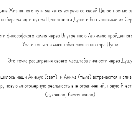
ине Жизненного пути является встреча со своей Целостностью з
выбираем идти путем Целостности Души и быть живыми из Сер
и философского камня через Внутреннюю Алхимию пройденного 
Ума и только в масштабах своего вектора Души.
Это точка расширения своего масштаба личности через Душу
шилось наши Анимус (свет) и Анима (тьма) встречаются и слив
р, новую многомерную реальность вне ограничений, новую Я ест
(духовное, бесконечное).