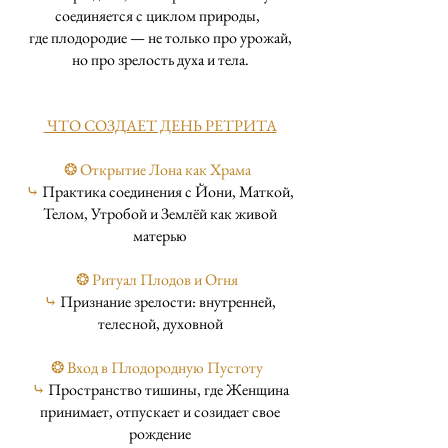
соединяется с циклом природы,
где плодородие — не только про урожай,
но про зрелость духа и тела.
ЧТО СОЗДАЕТ ДЕНЬ РЕТРИТА
❂ Открытие Лона как Храма
⤷
Практика соединения с Йони, Маткой,
Телом, Утробой и Землёй как живой
матерью
❂ Ритуал Плодов и Огня
⤷
Признание зрелости: внутренней,
телесной, духовной
❂ Вход в Плодородную Пустоту
⤷
Пространство тишины, где Женщина
принимает, отпускает и созидает свое
рождение