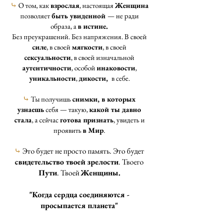
⤷
О том, как
взрослая
, настоящая
Женщина
позволяет
быть увиденной
— не ради
образа, а
в истине.
Без преукрашений. Без напряжения. В своей
силе
, в своей
мягкости
, в своей
сексуальности
, в своей изначальной
аутентичности
, особой
инаковости
,
уникальности
,
дикости,
в себе.
⤷
Ты получишь
снимки, в которых
узнаешь
себя — такую,
какой ты давно
стала
, а сейчас
готова признать
, увидеть и
проявить
в Мир
.
⤷
Это будет не просто память. Это будет
свидетельство твоей зрелости
. Твоего
Пути
. Твоей
Женщины.
"Когда сердца соединяются -
просыпается планета"