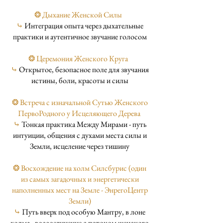
❂ Дыхание Женской Силы
⤷
Интеграция опыта через дыхательные
практики и аутентичное звучание голосом
❂ Церемония Женского Круга
⤷
Открытое, безопасное поле для звучания
истины, боли, красоты и силы
❂ Встреча с изначальной Сутью Женского
ПервоРодного у Исцеляющего Дерева
⤷
Тонкая практика Между Мирами - путь
интуиции, общения с духами места силы и
Земли, исцеление через тишину
❂ Восхождение на холм Силсбурис (один
из самых загадочных и энергетически
наполненных мест на Земле - ЭнрегоЦентр
Земли)
⤷
Путь вверх под особую Мантру, в лоне
холма - воссоединение с потоком женского