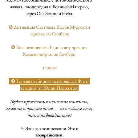
начала, плодородия и Богиней-Матерью,
через Ось Земли и Неба.
❂ Активация Световых Кодов Мудрости
через холм Силбери
❂ Воссоединение в Единстве у древних
Камней -порталов Эвебери
а также
❂ Тонкая глубинная исцеляющая Фото-
терапия от Юлии Пашковой
(будет проходить в моменты тишины,
глубины и присутствия — как в общем поле,
так и индивидуально)
⤷
Это не о позировании. Это
о
возвращении
.