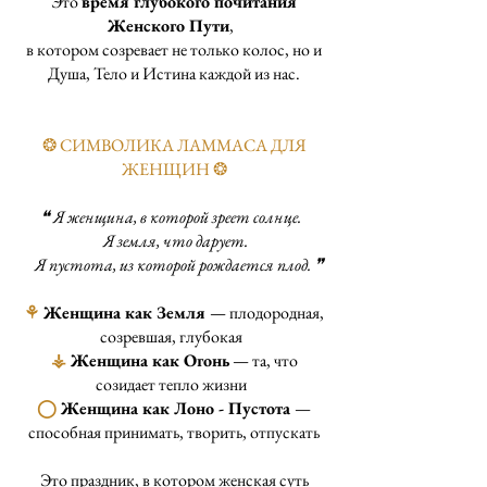
Это
время глубокого почитания
Женского Пути
,
в котором созревает не только колос, но и
Душа, Тело и Истина каждой из нас.
❂ СИМВОЛИКА ЛАММАСА ДЛЯ
ЖЕНЩИН ❂
❝ Я женщина, в которой зреет солнце.
Я земля, что дарует.
Я пустота, из которой рождается плод. ❞
⚘
Женщина как Земля
— плодородная,
созревшая, глубокая
⚶
Женщина как Огонь
— та, что
созидает тепло жизни
◯
Женщина как Лоно - Пустота
—
способная принимать, творить, отпускать
Это праздник, в котором женская суть