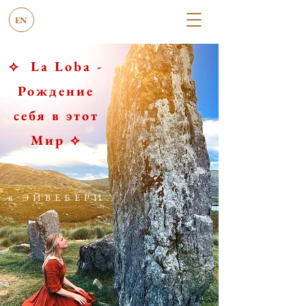
EN
⟡ La Loba -
Рождение
себя в этот
Мир ⟡
в ЭЙВЕБЕРИ