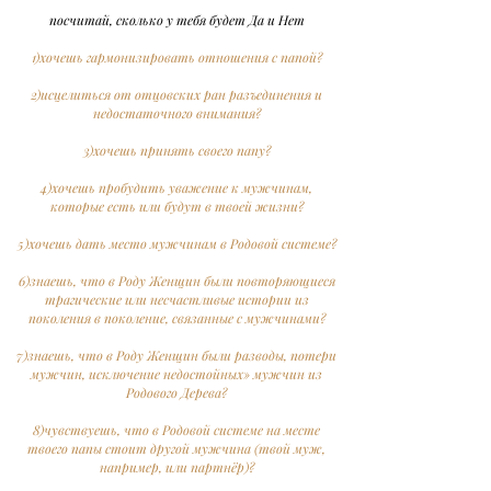
посчитай, сколько у тебя будет Да и Нет
1)хочешь гармонизировать отношения с папой?
2)исцелиться от отцовских ран разъединения и
недостаточного внимания?
3)хочешь принять своего папу?
4)хочешь пробудить уважение к мужчинам,
которые есть или будут в твоей жизни?
5)хочешь дать место мужчинам в Родовой системе?
6)знаешь, что в Роду Женщин были повторяющиеся
трагические или несчастливые истории из
поколения в поколение, связанные с мужчинами?
7)знаешь, что в Роду Женщин были разводы, потери
мужчин, исключение недостойных» мужчин из
Родового Дерева?
8)чувствуешь, что в Родовой системе на месте
твоего папы стоит другой мужчина (твой муж,
например, или партнёр)?