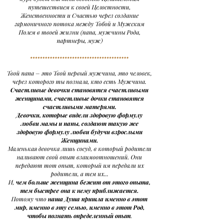
путешествием к своей Целостности,
Женственности и Счастью через создание
гармоничного потока между Тобой и Мужским
Полем в твоей жизни (папа, мужчины Рода,
партнеры, муж)
••••••••••••••••••••••••••••••••••••••••
Твой папа – это Твой первый мужчина, это человек,
через которого ты познала, кто есть Мужчина.
Счастливые девочки становятся счастливыми
женщинами, счастливые дочки становятся
счастливыми матерями.
Девочки, которые видели здоровую формулу
любви мамы и папы, создают такую же
здоровую формулу любви будучи взрослыми
Женщинами.
Маленькая девочка лишь сосуд, в который родители
наливают свой опыт взаимоотношений. Они
передают тот опыт, который им передали их
родители, а тем их...
И,
чем больше женщина бежит от этого опыта,
тем быстрее она к нему приближается.
Потому что
наша Душа пришла именно в этот
мир, именно в эту семью, именно в этот Род,
чтобы познать определенный опыт
.