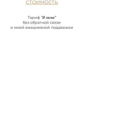
СТОИМОСТЬ
"Я сама"
Тариф
без о
братн
ой связи
и моей ежедневной поддер
жки
(с доступом на всю жизнь)
75 £
Оплатить
"Мы Вмест
е"
Тариф
с 3-х недельной обратной связью
и моей ежедневной поддержкой
(с доступом на всю жизнь)
150 £
Оплатить