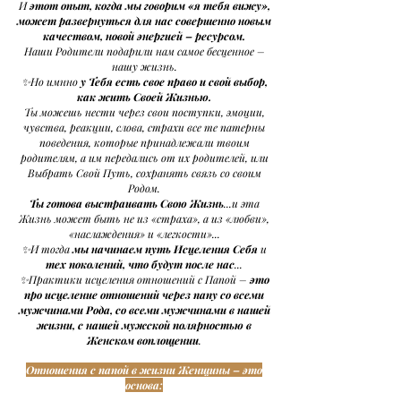
И
этот опыт, когда мы говорим «я тебя вижу»,
может развернуться для нас совершенно новым
качеством, новой энергией – ресурсом.
Наши Родители подарили нам самое бесценное –
нашу жизнь.
✨Но имнно
у Тебя есть свое право и свой выбор,
как жить Своей Жизнью.
Ты можешь нести через свои поступки, эмоции,
чувства, реакции, слова, страхи все те патерны
поведения, которые принадлежали твоим
родителям, а им передались от их родителей, или
Выбрать Свой Путь, сохранять связь со своим
Родом.
Ты готова выстраивать Свою Жизнь
...и эта
Жизнь может быть не из «страха», а из «любви»,
«наслаждения» и «легкости»...
✨И тогда
мы начинаем путь Исцеления Себя
и
тех поколений, что будут после нас
...
✨Практики исцеления отношений с Папой –
это
про исцеление отношений через папу со всеми
мужчинами
Рода, со всеми мужчинами в нашей
жизни, с нашей мужской полярностью в
Женском воплощении
.
Отношения с папой в жизни Женщины – это
основа: