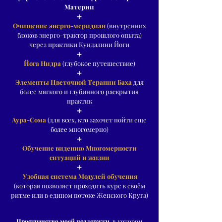
Материи
➕
Очищение энерго-меридиан
(внутренних
блоков энерго-трактор прошлого опыта)
через практики Кундалини Йоги
➕
Йога Нидра
(глубокое путешествие)
➕
Элементы Цветочной Терапии Баха
для
более мягкого и глубинного раскрытия
практик
➕
Аура-Сома
(для всех, кто захочет пойти еще
более многомерно)
➕
Обучение видению Многомерности
ситуаций и жизни
➕
Удобная система Модулей обучения
(которая позволяет проходить курс в своём
ритме или в едином потоке Женского Круга)
Пространство моей поддержки
, в котором