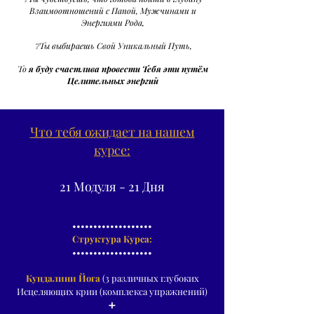
Взаимоотношений с Папой, Мужчинами и
Энергиями Рода,
❔Ты выбираешь Свой Уникальный Путь,
То
я буду счастлива провести Тебя эти путём
Целительных энергий
​Что тебя ожидает на нашем
курсе:
21 Модуля - 21 Дня
•••••••••••••••••••
Структура Ку
рса:
•••••••••••••••••••
Кундалини Йога
(3 различных глубоких
Исцеляющих крии (комплекса упражнений)
➕