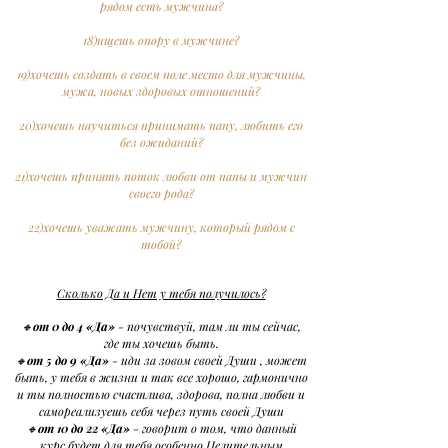
рядом есть мужчина?
18)ищешь опору в мужчине?
19)хочешь создать в своем поле место для мужчины,
мужа, новых здоровых отношений?
20)хочешь научиться принимать папу, любить его
без ожиданий?
21)хочешь принять поток любви от папы и мужчин
своего рода?
22)хочешь уважать мужчину, который рядом с
тобой?
Сколько Да и Нет у тебя получилось?
🔸
от 0 до 4 «Да»
- почувствуй, там ли ты сейчас,
где ты хочешь быть.
🔸
от 5 до 9 «Да»
- иди за зовом своей Души , может
быть, у тебя в жизни и так все хорошо, гармонично
и ты полностью счастлива, здорова, полна любви и
самореализуешь себя через путь своей Души
🔸
от 10 до 22 «Да»
- говорит о том, что данный
курс будет для тебя особенно Целительным