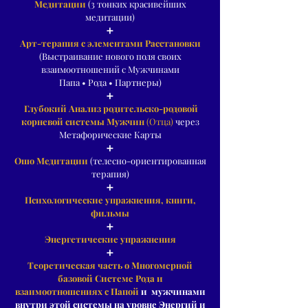
Медитации
(3 тонких красивейших
медитации)
➕
Арт-терапия с элементами Расстановки
(Выстраивание нового поля своих
взаимоотношений с Мужчинами
Папа • Рода • Партнеры)
➕
Глубокий Анализ родительско-родовой
корневой системы Мужчин
(Отца)
через
Метафорические Карты
➕
Ошо Медитации
(телесно-ориентированная
терапия)
➕
Психологические упражнения, книги,
фильмы
➕
Энергетические упражнения
➕
Теоретическая часть о Многомерной
базовой Системе Рода и
взаи
моотношениях с Папой
и мужчинами
внутри этой системы на уровне Энергий и