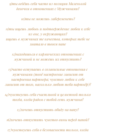
9)ты ведёшь себя часто из позиции Маленькой
девочки в отношениях с Мужчинами?
10)ты не можешь забеременеть?
11)ты ищешь любовь и подтверждение любви к себе
из вне, у окружающих?
ищешь в мужчинах те качества, которых тебе не
хватало в твоем папе
12)находишься в кармических отношениях с
мужчиной и не можешь их отпустить?
13)часто вступаешь в созависимые отношения с
мужчинами (твоё настроение зависит от
настроения партнера; чувство любви к себе
зависит от того, насколько любит тебя партнёр)?
14)чувствуешь себя счастливой и целостной только
тогда, когда рядом с тобой есть мужчина?
15)хочешь отпустить обиду на папу?
16)хочешь отпустить чувство вины перед папой?
17)чувствуешь себя в безопасности только, когда