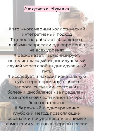
Открытая Терапия
☤ это многомерный холистический
интегративный подход
☤ целостно работает абсолютно с
любыми запросами одновременно
на всех уровнях
☤ раскрывает, гармонизирует,
исцеляет каждый индивидуальный
случай через свой индивидуальный
путь
☤ исследует и находит изначальную
суть (перво-причину) любого
запроса, ситуации, состояния,
болезни, дисбаланса - за пределами
сознательной части клиента через
бессознательное
☤ бережный и одновременно
глубокий метод, позволяющий
осознать и почувствовать значимые
изменения уже после первой сессии