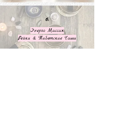
6.
Энерго Массаж
Рейки & Тибетские Чаши
Сочетание целительных вибраций
поющих чаш, шаманского бубна,
звуков прибоя океана и других
целительных инструментов с мягким
прикосновением энергий Рейки,
Кристаллов и Аура-Сомы
Подробнее