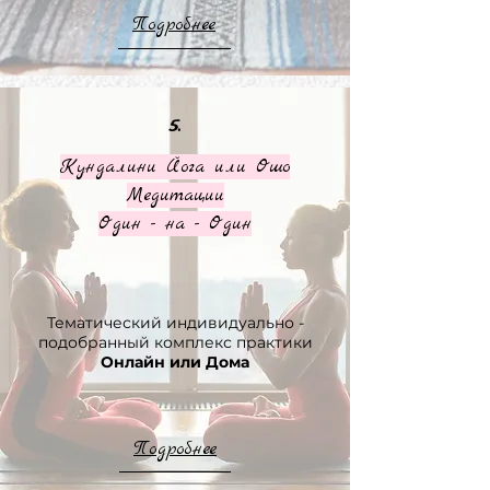
Подробнее
5.
Кундалини Йога или Ошо
Медитации
Один - на - Один
Тематический индивидуально -
подобранный комплекс практики
Онлайн или Дома
Подробнее