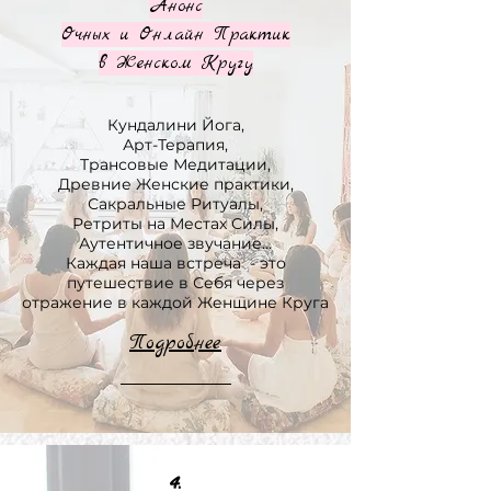
Анонс
Очных и Онлайн Практик
в Женском Кругу
Кундалини Йога,
Арт-Терапия,
Трансовые Медитации,
Древние Женские практики,
Сакральные Ритуалы,
Ретриты на Местах Силы,
Аутентичное звучание...
Каждая наша встреча - это
путешествие в Себя через
отражение в каждой Женщине Круга
Подробнее
4.